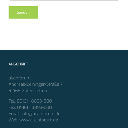
ANSCHRIFT
aischforum
Andreas-Deininger-Straße 7
91468 Gutenstetten
Tel.: 09161 · 8893-500
Fax: 09161 · 8893-600
Email: info@aischforum.de
Web: www.aischforum.de