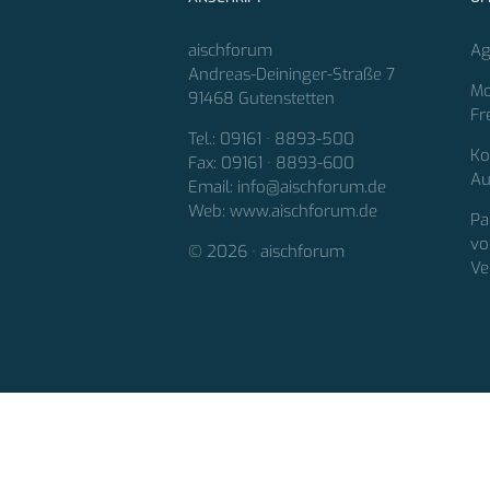
aischforum
Ag
Andreas-Deininger-Straße 7
Mo
91468 Gutenstetten
Fr
Tel.: 09161 · 8893-500
Ko
Fax: 09161 · 8893-600
Au
Email: info@aischforum.de
Web: www.aischforum.de
Pa
vo
© 2026 · aischforum
Ve