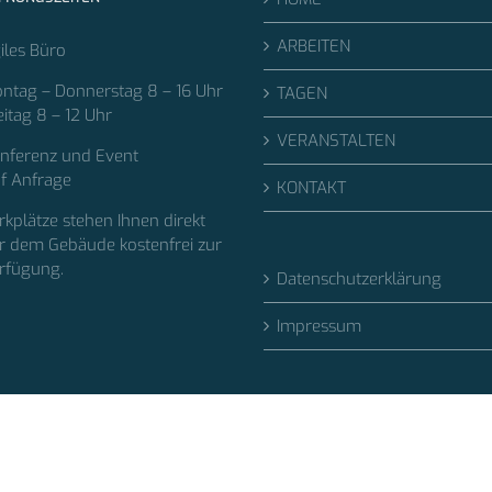
ARBEITEN
iles Büro
ntag – Donnerstag 8 – 16 Uhr
TAGEN
eitag 8 – 12 Uhr
VERANSTALTEN
nferenz und Event
f Anfrage
KONTAKT
rkplätze stehen Ihnen direkt
r dem Gebäude kostenfrei zur
rfügung.
Datenschutzerklärung
Impressum