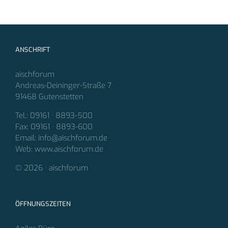
ANSCHRIFT
aischforum
Andreas-Deininger-Straße 7
91468 Gutenstetten
Tel.: 09161 · 8893-500
Fax: 09161 · 8893-600
Email: info@aischforum.de
Web: www.aischforum.de
© 2026 · aischforum
ÖFFNUNGSZEITEN