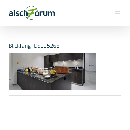
Zum
Inhalt
springen
Blickfang_DSC05266